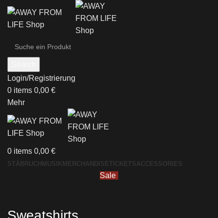
Search
Login/Registrierung
0
items
0,00
€
Mehr
0
items
0,00
€
STÄBRUCH
MUSIK
MERCHANDISE
TICKETS
ACCESSORIES
Sale
Sweatshirts