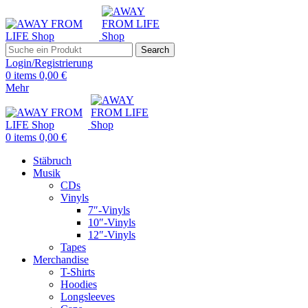
Search
Login/Registrierung
0
items
0,00
€
Mehr
0
items
0,00
€
Stäbruch
Musik
CDs
Vinyls
7″-Vinyls
10″-Vinyls
12″-Vinyls
Tapes
Merchandise
T-Shirts
Hoodies
Longsleeves