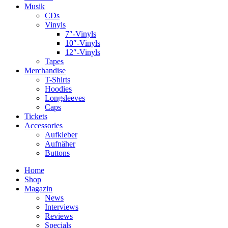
Musik
CDs
Vinyls
7″-Vinyls
10″-Vinyls
12″-Vinyls
Tapes
Merchandise
T-Shirts
Hoodies
Longsleeves
Caps
Tickets
Accessories
Aufkleber
Aufnäher
Buttons
Home
Shop
Magazin
News
Interviews
Reviews
Specials