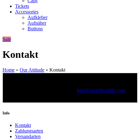
Caps
Tickets
Accessories
Aufkleber
Aufnäher
Buttons
Sale
Kontakt
Home
»
Our Attitude
»
Kontakt
Kontakt für sämtliche Anfragen:
info@awayfromlife.com
Info
Kontakt
Zahlungsarten
Versandarten